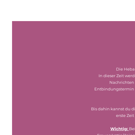
Die Hebam
In dieser Zeit we
Nachrichten
Entbindungstermin a
Bis dahin kannst du d
erste Zei
Wichtig:
Be