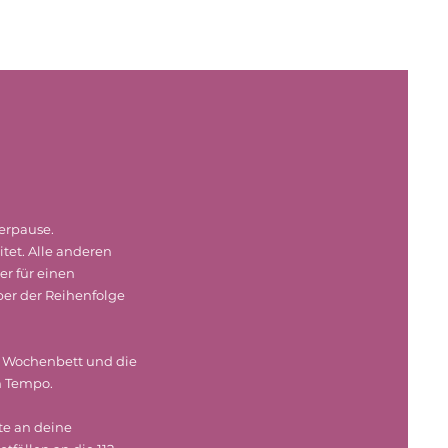
erpause.
tet. Alle anderen
r für einen
er der Reihenfolge
, Wochenbett und die
n Tempo.
te an deine