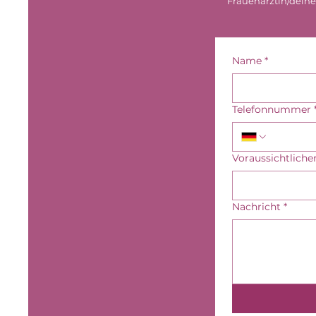
Frauenärztin/deinen
Name
*
Telefonnummer
Voraussichtlich
Nachricht
*