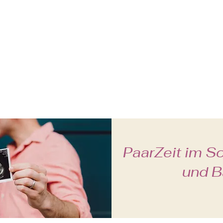
Vor Ort Begleitung
Online Begleitung
Onlinekurse
PaarZeit im S
und B