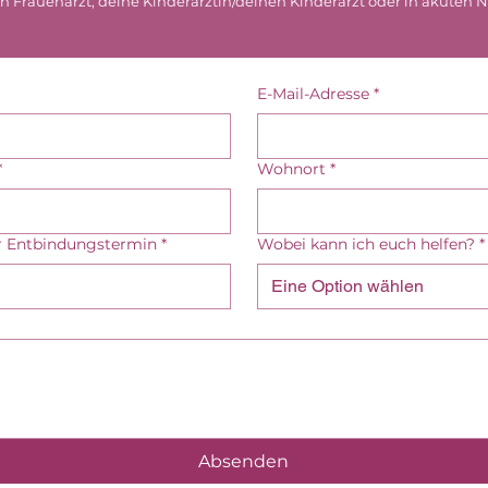
 Frauenarzt, deine Kinderärztin/deinen Kinderarzt oder in akuten Not
E-Mail-Adresse
*
*
Wohnort
*
er Entbindungstermin
*
Wobei kann ich euch helfen?
*
Eine Option wählen
Absenden