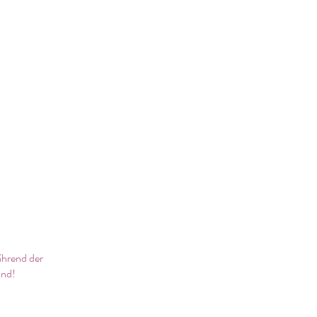
ährend der
and!