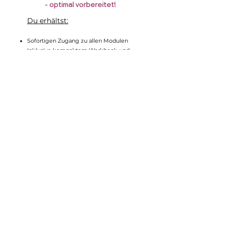
- optimal vorbereitet!
Du erhältst:
Sofortigen Zugang zu allen Modulen
Inklusive kompaktem Workbook und
Geburtsplan
Bonus: Häufigste
Schwangerschaftsbeschwerden
Bonus: Was steht denn da in meinem
Mutterpass?
Bonus: Webinarmitschnitt - Erkältung
in der Schwangerschaft
Bonus: Webinarmitschnitt - Im
Sommer "cool" schwanger sein
69,00 EURO
Jetzt Kurs buchen
FAQ