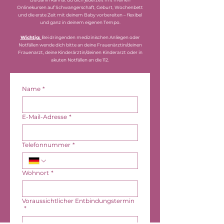
Onlinekursen auf Schwangerschaft, Geburt, Wochenbett
und die erste Zeit mit deinem Baby vorbereiten – flexibel
und ganz in deinem eigenen Tempo.
Wichtig:
Bei dringenden medizinischen Anliegen oder
Notfällen wende dich bitte an deine Frauenärztin/deinen
Frauenarzt, deine Kinderärztin/deinen Kinderarzt oder in
akuten Notfällen an die 112.
Name
*
E-Mail-Adresse
*
Telefonnummer
*
Wohnort
*
Voraussichtlicher Entbindungstermin
*