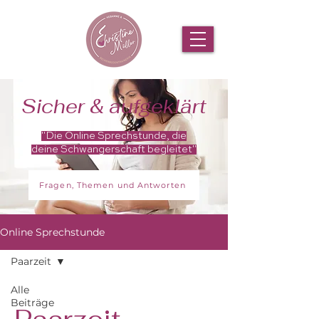
Sicher & aufgeklärt
"Die Online Sprechstunde, die
deine Schwangerschaft begleitet"
Fragen, Themen und Antworten
Online Sprechstunde
Paarzeit
Alle
Beiträge