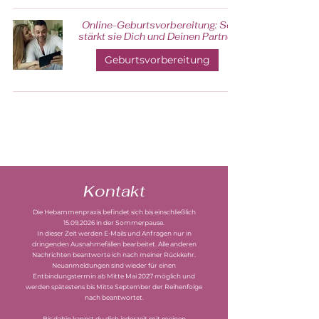
Online-Geburtsvorbereitung: So
stärkt sie Dich und Deinen Partner
Geburtsvorbereitung
Kontakt
Die Hebammenpraxis befindet sich bis einschließlich
15.09.2026
in der Sommerpause.
In dieser Zeit werden E-Mails und Anfragen nur in
dringenden Ausnahmefällen bearbeitet. Alle anderen
Nachrichten beantworte ich nach meiner Rückkehr.
Neuanmeldungen sind wieder für einen
Entbindungstermin ab Mitte Mai 2027 möglich und
werden spätestens bis Mitte September der Reihenfolge
nach beantwortet.
Bis dahin kannst du dich jederzeit mit meinen