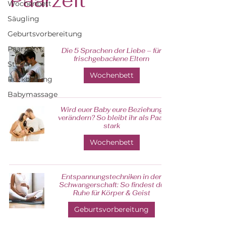
Paarzeit
Wochenbett
Säugling
Geburtsvorbereitung
Paarzeit
Die 5 Sprachen der Liebe – für
frischgebackene Eltern
Stillen
Wochenbett
Rückbildung
Babymassage
Wird euer Baby eure Beziehung
verändern? So bleibt ihr als Paar
stark
Wochenbett
Entspannungstechniken in der
Schwangerschaft: So findest du
Ruhe für Körper & Geist
Geburtsvorbereitung