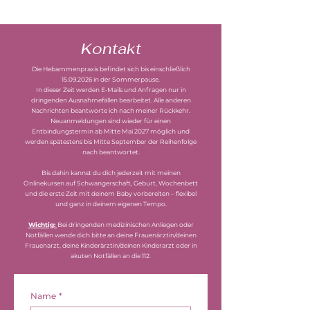
Kontakt
Die Hebammenpraxis befindet sich bis einschließlich
15.09.2026
in der Sommerpause.
In dieser Zeit werden E-Mails und Anfragen nur in
dringenden Ausnahmefällen bearbeitet. Alle anderen
Nachrichten beantworte ich nach meiner Rückkehr.
Neuanmeldungen sind wieder für einen
Entbindungstermin ab Mitte Mai 2027 möglich und
werden spätestens bis Mitte September der Reihenfolge
nach beantwortet.
Bis dahin kannst du dich jederzeit mit meinen
Onlinekursen auf Schwangerschaft, Geburt, Wochenbett
und die erste Zeit mit deinem Baby vorbereiten – flexibel
und ganz in deinem eigenen Tempo.
Wichtig:
Bei dringenden medizinischen Anliegen oder
Notfällen wende dich bitte an deine Frauenärztin/deinen
Frauenarzt, deine Kinderärztin/deinen Kinderarzt oder in
akuten Notfällen an die 112.
Name
*