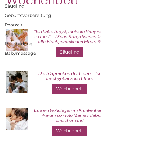
Wochenbett
Säugling
Geburtsvorbereitung
Paarzeit
"Ich habe Angst, meinem Baby weh
Stillen
zu tun…“ – Diese Sorge kennen fast
alle frischgebackenen Eltern 💛
Rückbildung
Säugling
Babymassage
Die 5 Sprachen der Liebe – für
frischgebackene Eltern
Wochenbett
Das erste Anlegen im Krankenhaus
– Warum so viele Mamas dabei
unsicher sind
Wochenbett