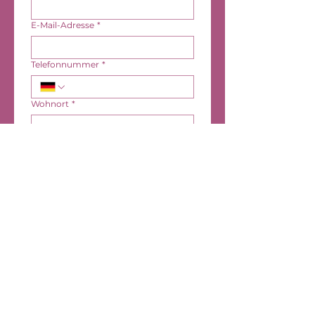
E-Mail-Adresse
*
Telefonnummer
*
Wohnort
*
Voraussichtlicher Entbindungstermin
*
Wobei kann ich euch helfen?
*
Nachricht
*