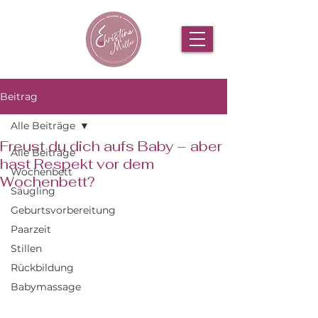
Beitrag
Alle Beiträge
Freust du dich aufs Baby – aber
Alle Beiträge
hast Respekt vor dem
Wochenbett
Wochenbett?
Säugling
Geburtsvorbereitung
Paarzeit
Stillen
Rückbildung
Babymassage