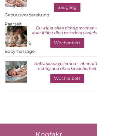
Säugling
Säugling
Geburtsvorbereitung
Paarzeit
Du willst alles richtig machen –
Stillen
aber fühlst dich trotzdem unsicher?
Rückbildung
Wochenbett
Babymassage
Babymassage lernen – aber bitte
richtig und ohne Unsicherheit
Wochenbett
Kontakt