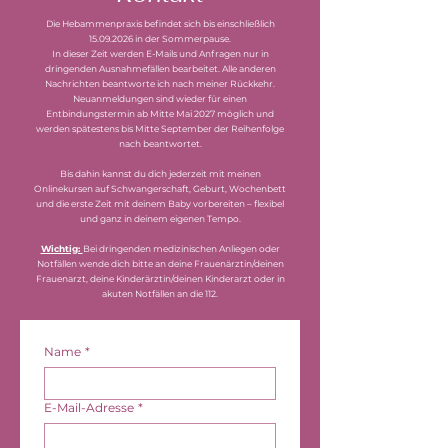
Die Hebammenpraxis befindet sich bis einschließlich
15.09.2026
in der Sommerpause.
In dieser Zeit werden E-Mails und Anfragen nur in
dringenden Ausnahmefällen bearbeitet. Alle anderen
Nachrichten beantworte ich nach meiner Rückkehr.
Neuanmeldungen sind wieder für einen
Entbindungstermin ab Mitte Mai 2027 möglich und
werden spätestens bis Mitte September der Reihenfolge
nach beantwortet.
Bis dahin kannst du dich jederzeit mit meinen
Onlinekursen auf Schwangerschaft, Geburt, Wochenbett
und die erste Zeit mit deinem Baby vorbereiten – flexibel
und ganz in deinem eigenen Tempo.
Wichtig:
Bei dringenden medizinischen Anliegen oder
Notfällen wende dich bitte an deine Frauenärztin/deinen
Frauenarzt, deine Kinderärztin/deinen Kinderarzt oder in
akuten Notfällen an die 112.
Name
*
E-Mail-Adresse
*