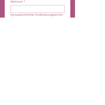
Wohnort
*
Voraussichtlicher Entbindungstermin
*
Wobei kann ich euch helfen?
*
Nachricht
*
Absenden