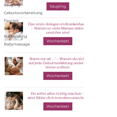
Säugling
Säugling
Geburtsvorbereitung
Paarzeit
Das erste Anlegen im Krankenhaus
Stillen
– Warum so viele Mamas dabei
unsicher sind
Rückbildung
Wochenbett
Babymassage
Warte nur ab ...“ – Warum du nicht
auf jede Geburtserfahrung anderer
hören solltest
Wochenbett
Du willst alles richtig machen –
aber fühlst dich trotzdem unsicher?
Wochenbett