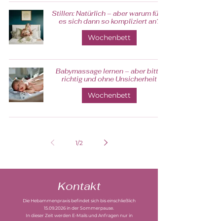
Stillen: Natürlich – aber warum fühlt
es sich dann so kompliziert an?
Wochenbett
Babymassage lernen – aber bitte
richtig und ohne Unsicherheit
Wochenbett
1
/
2
Kontakt
Die Hebammenpraxis befindet sich bis einschließlich
15.09.2026
in der Sommerpause.
In dieser Zeit werden E-Mails und Anfragen nur in