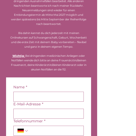
dringenden Ausnahmefällen bearbeitet. Alle anderen
Nachrichten beantworte ich nach meiner Rückkehr.
Neuanmeldungen sind wieder für einen
Entbindungstermin ab Mitte Mai 2027 möglich und
werden spätestens bis Mitte September der Reihenfolge
nach beantwortet.
Bis dahin kannst du dich jederzeit mit meinen
Onlinekursen auf Schwangerschaft, Geburt, Wochenbett
und die erste Zeit mit deinem Baby vorbereiten – flexibel
und ganz in deinem eigenen Tempo.
Wichtig:
Bei dringenden medizinischen Anliegen oder
Notfällen wende dich bitte an deine Frauenärztin/deinen
Frauenarzt, deine Kinderärztin/deinen Kinderarzt oder in
akuten Notfällen an die 112.
Name
*
E-Mail-Adresse
*
Telefonnummer
*