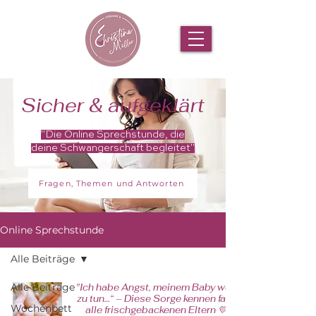
Sicher & aufgeklärt
"Die Online Sprechstunde, die
deine Schwangerschaft begleitet"
Fragen, Themen und Antworten
Online Sprechstunde
Alle Beiträge
Alle Beiträge
"Ich habe Angst, meinem Baby weh
zu tun…“ – Diese Sorge kennen fast
Wochenbett
alle frischgebackenen Eltern 💛